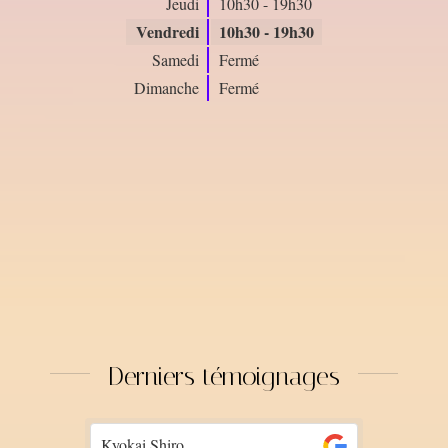
Jeudi
10h30 - 19h30
Vendredi
10h30 - 19h30
Samedi
Fermé
Dimanche
Fermé
Derniers témoignages
Tarik Maillasson
Majdi H