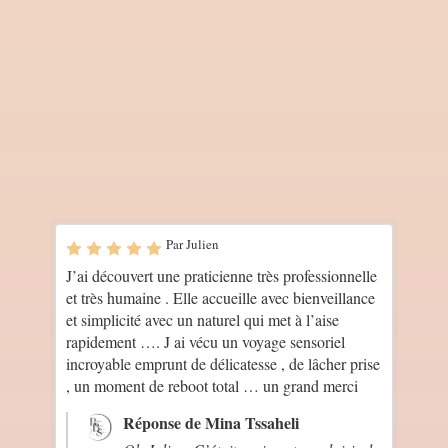
massage t’ait permis de lâcher prise
en profondeur. Offrir une
expérience qui reconnecte, apaise et
réaligne, c’est exactement ce que je
souhaite transmettre à chaque
séance. Merci pour ta confiance et
ta sensibilité. À très bientôt pour un
nouveau moment de bien‑être.
Par Julien
J’ai découvert une praticienne très professionnelle
et très humaine . Elle accueille avec bienveillance
et simplicité avec un naturel qui met à l’aise
rapidement …. J ai vécu un voyage sensoriel
incroyable emprunt de délicatesse , de lâcher prise
, un moment de reboot total … un grand merci
Réponse de Mina Tssaheli